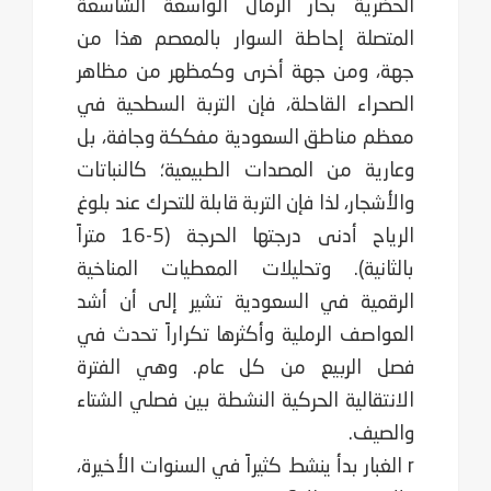
الحضرية بحار الرمال الواسعة الشاسعة
المتصلة إحاطة السوار ‏بالمعصم هذا من
جهة، ومن جهة أخرى وكمظهر من مظاهر
الصحراء القاحلة، فإن التربة السطحية في
‏معظم مناطق السعودية مفككة وجافة، بل
وعارية من المصدات الطبيعية؛ كالنباتات
والأشجار، لذا فإن ‏التربة قابلة للتحرك عند بلوغ
الرياح أدنى درجتها الحرجة (5-16 متراً
بالثانية). ‏وتحليلات المعطيات المناخية
الرقمية في السعودية تشير إلى أن أشد
العواصف الرملية وأكثرها تكراراً ‏‏تحدث في
فصل الربيع من كل عام. وهي الفترة
الانتقالية الحركية النشطة بين فصلي الشتاء
والصيف.
r الغبار بدأ ينشط كثيراً في السنوات الأخيرة،