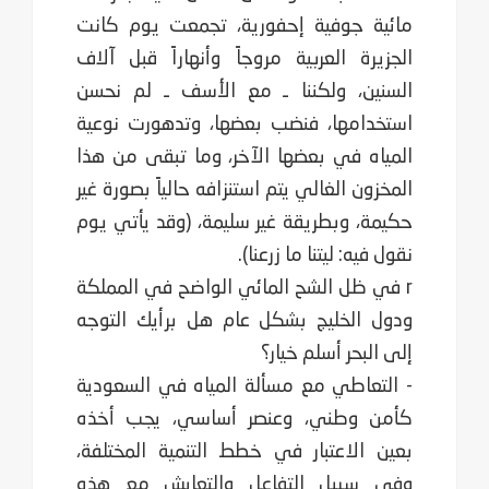
مائية جوفية إحفورية، تجمعت يوم كانت
الجزيرة العربية مروجاً وأنهاراً قبل آلاف
السنين، ‏ولكننا ـ مع الأسف ـ لم نحسن
استخدامها، فنضب بعضها، وتدهورت نوعية
المياه في بعضها الآخر، وما تبقى من هذا
المخزون الغالي يتم ‏استنزافه حالياً بصورة غير
حكيمة، وبطريقة غير سليمة، ‏(وقد يأتي يوم
نقول فيه: ليتنا ما زرعنا)‏.
r في ظل الشح المائي الواضح في المملكة
ودول الخليج بشكل عام هل برأيك التوجه
إلى البحر أسلم خيار؟
- التعاطي مع مسألة المياه في السعودية
كأمن وطني، وعنصر أساسي، يجب أخذه
بعين الاعتبار في خطط التنمية المختلفة،
وفي سبيل ‏التفاعل والتعايش مع هذه