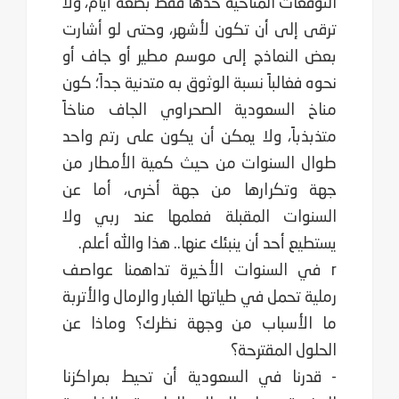
التوقعات المناخية حدها فقط بضعة أيام، ولا
ترقى إلى أن تكون لأشهر، وحتى لو أشارت
بعض النماذج إلى موسم مطير أو جاف أو
نحوه فغالباً نسبة الوثوق به متدنية جداً؛ كون
مناخ السعودية الصحراوي الجاف مناخاً
متذبذباً، ولا يمكن أن يكون على رتم واحد
طوال السنوات من حيث كمية الأمطار من
جهة وتكرارها من جهة أخرى، أما عن
السنوات المقبلة فعلمها عند ربي ولا
يستطيع أحد أن ينبئك عنها.. هذا والله أعلم.
r في السنوات الأخيرة تداهمنا عواصف
رملية تحمل في طياتها الغبار والرمال والأتربة
ما الأسباب من وجهة نظرك؟ وماذا عن
الحلول المقترحة؟
- قدرنا في السعودية أن تحيط بمراكزنا