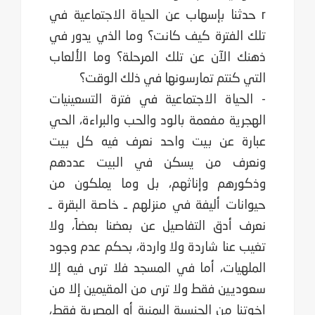
r حدثنا بإسهاب عن الحياة الاجتماعية في
تلك الفترة كيف كانت؟ وما الذي يدور في
ذهنك الآن عن تلك المرحلة؟ وما الألعاب
التي كنتم تمارسونها في ذلك الوقت؟
- الحياة الاجتماعية في فترة التسعينيات
الهجرية مفعمة بالود والحب والبراءة، الحي
عبارة عن بيت واحد نعرف فيه كل بيت
ونعرف من يسكن في البيت عددهم
وذكورهم وإناثهم، بل وما يملكون من
حيوانات أليفة في منزلهم ـ خاصة البقرة ـ
نعرف أدق التفاصيل عن بعضنا بعضاً، ولا
تغيب عنا شاردة ولا واردة، بحكم عدم وجود
الملهيات، أما في المسجد فلا ترى فيه إلا
سعوديين فقط ولا ترى من المقيمين إلا من
إخوتنا من الجنسية اليمنية أو المصرية فقط،