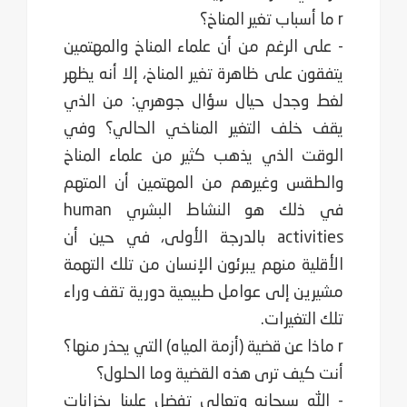
r ما أسباب تغير المناخ؟
- على الرغم من أن علماء المناخ والمهتمين
يتفقون على ظاهرة تغير المناخ، إلا أنه يظهر
لغط وجدل حيال سؤال جوهري: من الذي
يقف خلف التغير المناخي الحالي؟ وفي
الوقت الذي يذهب كثير من علماء المناخ
والطقس وغيرهم من المهتمين أن المتهم
في ذلك هو النشاط البشري human
activities بالدرجة الأولى، في حين أن
الأقلية منهم يبرئون الإنسان من تلك التهمة
مشيرين إلى عوامل طبيعية دورية تقف وراء
تلك التغيرات.
r ماذا عن قضية (أزمة المياه) التي يحذر منها؟
أنت كيف ترى هذه القضية وما الحلول؟
- الله سبحانه وتعالى تفضل علينا بخزانات