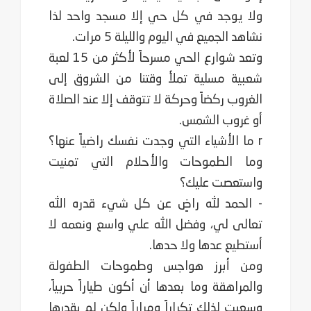
ولا يوجد في كل حي إلا مسجد واحد لذا
نشاهد الجميع في اليوم والليلة 5 مرات.
وتعد شوارع الحي مسرحاً لأكثر من 15 لعبة
شعبية مسلية تملأ وقتنا من الشروق إلى
الغروب ركضاً وحركة لا تتوقف إلا عند الصلاة
أو غروب الشمس.
r ما الأشياء التي وجدت نفسك راضياً عنها؟
وما الطموحات والأحلام التي تمنيت
واستعصت عليك؟
- الحمد لله راضٍ عن كل شيء قدره الله
تعالى لي، وفضل الله علي واسع ونعمه لا
أستطيع عدها ولا حدها.
ومن أبرز هواجس وطموحات الطفولة
والمراهقة وما بعدها أن أكون طياراً حربياً،
وسعيت لذلك تكراراً ومراراً ولكن لم يقدرها