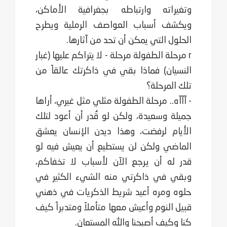
وتغيراته وارتباطه بجغرافية الأماكن،
ويكشف أسباب العواصف الرملية ويطرح
الحلول التي يمكن أن تحد من آثارها.
r مرحلة الطفولة مرحلة - لا يتراكم عليها (غبار
النسيان) فماذا بقي في ذاكرتك عالقاً من
تلك المرحلة؟
- ‏آآآه.. مرحلة الطفولة مثلي مثل غيري، أراها
جميلة وسعيدة، ولكن لو قُدر أن أعود لتلك
الأيام لرفضت، وهذا ديدن الإنسان يعشق
الماضي ولكن لن يستطيع أن يعيش فيه لو
قدر له أن يرجع الآن لأسباب لا تخفاكم،
وبقي في ذاكرتي منه الشيء الكثير في
حلوه ومره أعيد شريط الذكريات في ذهني
قبيل النوم وأعيش معها متأملاً ومتدبراً كيف
كنا وكيف أصبحنا والله المستعان.