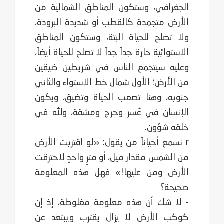
الجغرافي، وستكون المناطق الشمالية من
الأرض متجمدة كالقطب أو شديدة البرودة،
ولا تصلح للحياة البتة، وستكون المناطق
الاستوائية حارة جداً جداً لا تصلح للحياة أيضاً،
وعليه سيتجمع الناس في شريطين ضيقين
من الأرض؛ الأول شمال خط الاستواء والثاني
جنوبه، وهنا تصعب الحياة وتضيق، ويكون
الإنسان في عُسر وحرج ومشقة، ولله في
خلقه شؤون.
r نسمع أحياناً من يقول: «لو اقتربت الأرض
من الشمس مقدار ميل، أو مترٍ واحدٍ لاحترقت
الأرض ومن عليها!» فهل هذه المعلومة
صحيحة؟
- لا شك أن هذه معلومة مغلوطة، إذ إن
كوكب الأرض لا يزال يقترب ويبتعد عن