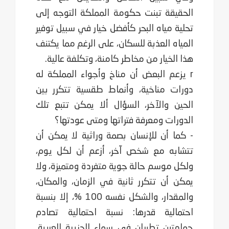
الحقيقة تبنت حكومة المملكة التوجه إلى
تحلية مياه البحر كأفضل خيار في سبيل توفير
المياه العذبة للسكان، على ‏الرغم مما يكتنف
هذا الخيار من مخاطر كامنة، وتكلفة عالية.‏ ‏
r يزعم البعض أن مناخ وأجواء المملكة له
دورات مناخية، وأنماط طقسية تتكرر بين
الحين والآخر، السؤال ألا يمكن تتبع تلك
الدورات ومعرفة فتراتها ومتى عودتها؟
- كما أن للإنسان بصمة وراثية لا يمكن أن
تتشابه مع شخص آخر، أزعم أن لكل يوم،
ولكل موسم حالة جوية متفردة ومتميزة، ولا
يمكن أن تتكرر ثانية في الزمان، والمكان،
والمقدار، والشكل نفسه 100 %، إلا بنسبة
احتمالية قدرها: نسبة احتمالية تصادم
حمامتين تطيران في سماء الجزيرة العربية.