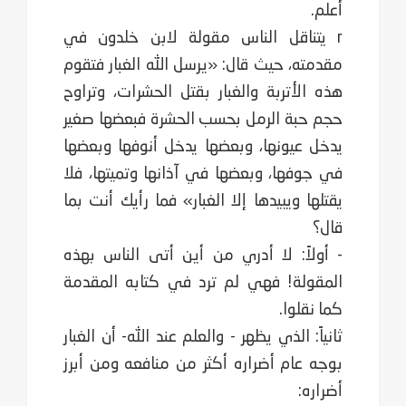
أعلم. ‏
r يتناقل الناس مقولة لابن خلدون في
مقدمته، حيث قال: «يرسل الله الغبار فتقوم
هذه الأتربة والغبار ‏بقتل الحشرات، وتراوح
حجم حبة الرمل بحسب الحشرة فبعضها صغير
يدخل عيونها، وبعضها يدخل ‏أنوفها وبعضها
في جوفها، وبعضها في آذانها وتميتها، فلا
يقتلها ويبيدها إلا الغبار» فما رأيك أنت بما
‏قال؟
- أولاً: لا أدري من أين أتى الناس بهذه
المقولة! فهي لم ترد في كتابه المقدمة
كما نقلوا.‏
ثانياً: الذي يظهر - والعلم عند الله- أن الغبار
بوجه عام أضراره أكثر من منافعه ومن أبرز
أضراره:‏