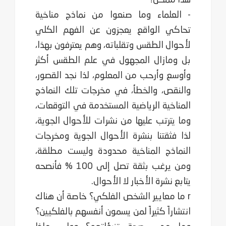
- العلماء وما صنعوا من نماذج مناخية
تحاكي الواقع يعجزون عن الفهم الكلي
لأحوال الطقس وتقلباته، وهم يعترفون بهذا،
بل ومازال المجهول في علم الطقس أكثر
وأوسع وأرحب من المعلوم، لذا نجد القصور،
والنقص، والخطأ، في مخرجات تلك النماذج
المناخية الرياضية المستخدمة في التوقعات،
وما يترتب عليها من نشرات للأحوال الجوية،
لذا فثقتنا بنشرة الأحوال الجوية ومخرجات
النماذج المناخية محدودة وليست مطلقة،
ومن يرغب بثقة تصل إلى 100 % فأنصحه
يتابع نشرة الأخبار لا الأحوال.
r ما معايير الشخص الفلكي؟ خاصة أن هناك
انتشاراً كثيراً لمن يسمون أنفسهم بالفلكيين؟