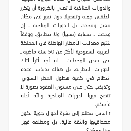
والدورات المناخية لا تعني بالضرورة أن يتكرر
الطقس جملة وتفصيلاً دون تغير في مكان
معين ومحدد، بل الدورات المناخية ـ إن
وجدت ـ تتشابه (نسبياً) ولا تتطابق، ووفقاً
لتتبع معدلات الأمطار الهاطلة في المملكة
العربية السعودية لأكثر من 50 سنة ماضية ـ
في بعض المحطات ـ لم أجد أثراً لتلك
الدورات المطرية، بل هناك تذبذب، وعدم
انتظام في كمية هطول المطر السنوي،
وتذبذب حتى على مستوى العقود بصورة لا
تتضح فيها الدورات المناخية والله أعلم
وأحكم.
r الناس تتطلع إلى نشرة أحوال جوية تكون
مصداقيتها والثقة عالية، بل ومطلقة فهل
هذا ممكن؟