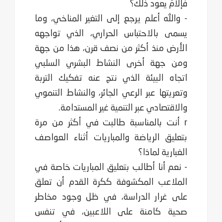
فإلامَ يعود ذلك؟‏
- والله أعلم يرجع إلى التغير المناخي، وما
يسمى بالاحتباس الحراري، الذي تواجهه
الأرض منذ أكثر من ‏‏‏نصف قرن، هذا من جهة
ومن جهة أخرى النشاط البشري السلبي
اتجاه البيئة الذي نتج عنه تفكيك التربة
‏‏‏وتعريتها عبر الرعي الجائر، والنشاط التنموي
والاقتصادي عبر التنمية غير المستدامة.‏
r أنت بالمناسبة طالبت في أكثر من مرة
بتعليق الرياضة والمباريات أثناء العواصف
الغبارية لماذا؟
- نعم أنا أطالب بتعليق المباريات خاصة في
الملاعب المكشوفة ككرة القدم أن تعلق
على غرار الدراسة، ‏‏في ظل وجود مخاطر
صحية كامنة على اللاعبين، في تنفس