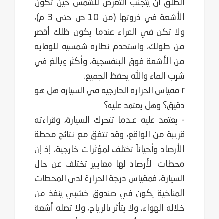
الطلق أن يتجنب التعرض للشمس حين تكون
الأشعة في ذروتها (من 10 ص حتى 3 م)،
ولا تكن في العراء عندما يكون ظلك أقصر
من طولك، واستخدم نظارة شمسية للوقاية
من الأشعة فوق البنفسجية، وأكثر وبالغ في
شرب الماء والله يحفظ الجميع.
r مقياس الحرارة الخارجية في السيارة هل هو
دقيق؟ وهل يعتمد عليه؟
- يعتمد عليه عندما تتحرك السيارة، وقراءته
قريبة من الواقع، وقد تتفق مع نتائج محطة
الأرصاد وأحياناً تختلف لمؤثرات خارجية، إذ إن
محطات الأرصاد لها معايير تختلف عن حال
السيارة، فمقياس درجة الحرارة لدى المحطات
المناخية يكون في صندوق خشبي ينفذ من
خلاله الهواء، ولا يتأثر بالرياح، ولا تصله أشعة