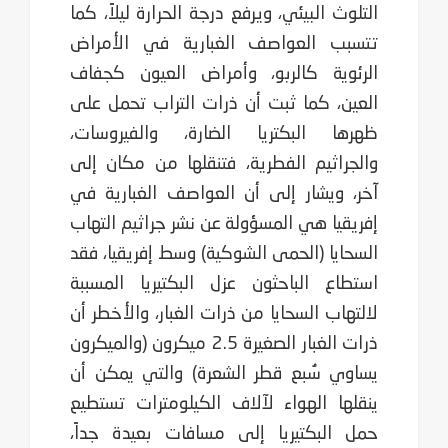
التلوث البيئي، ويرفع درجة الحرارة ليلاً، كما
تتسبب العواصف الغبارية في الأمراض
الرئوية كالربو، ‏وأمراض العيون كجفاف
العين، كما ثبت أن ذرات التراب تحمل على
ظهرها البكتريا الضارة، ‏والفيروسات،
والجراثيم الفطرية، فتنقلها من مكان إلى
آخر، ويشار إلى أن العواصف الغبارية في
إفريقيا ‏هي المسؤولة عن نشر جراثيم التهاب
السحايا (الحمى الشوكية) وسط إفريقيا، فقد
استطاع الباحثون عزل ‏البكتيريا المسببة
لالتهاب السحايا من ذرات الغبار، والأخطر أن
ذرات الغبار الصغيرة 2.5 ميكرون ‏‏(والميكرون
يساوي سُبع قطر الشعرة) والتي يمكن أن
ينقلها الهواء لآلاف الكيلومترات تستطيع
حمل ‏البكتيريا إلى مسافات بعيدة جداً،