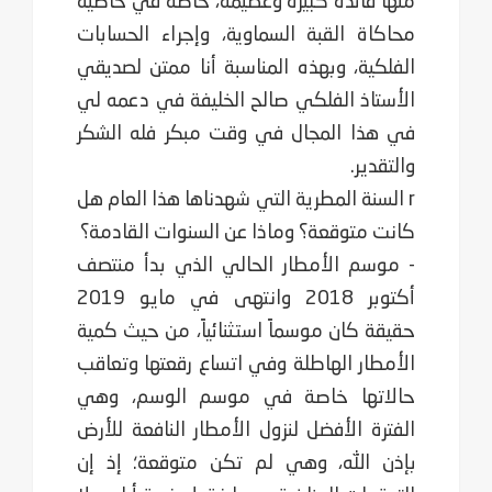
منها فائدة ‏كبيرة وعظيمة، خاصة في خاصية
محاكاة القبة السماوية، وإجراء الحسابات
الفلكية، وبهذه المناسبة أنا ممتن ‏لصديقي
الأستاذ الفلكي صالح الخليفة في دعمه لي
في هذا المجال في وقت مبكر فله الشكر
والتقدير.
r السنة المطرية التي شهدناها هذا العام هل
كانت متوقعة؟ وماذا عن السنوات القادمة؟
- موسم الأمطار الحالي الذي بدأ منتصف
أكتوبر 2018 وانتهى في مايو 2019
حقيقة كان موسماً استثنائياً، من حيث كمية
الأمطار الهاطلة وفي اتساع رقعتها وتعاقب
حالاتها خاصة في موسم الوسم، وهي
الفترة الأفضل لنزول الأمطار النافعة للأرض
بإذن الله، وهي لم تكن متوقعة؛ إذ إن