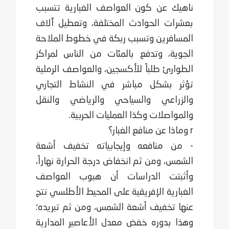
ناهيك عن كون العواصف الغبارية تتسبب
بعشرات الحوادث المختلفة، ‏وتعطيل آلاف
المسافرين وتسبب ربكة في خطوط الملاحة
الجوية، وتدفع بالمئات من الناس لمراكز
‏الطوارئ طلباً للأكسجين، والعواصف الرملية
تؤثر بشكل مباشر في النشاط التجاري
والزراعي ‏والسياحي والرياضي والنقل
والمواصلات وكذا العمليات الحربية. ‏
r وماذا عن منافع الغبار؟
- من منافعه وإيجابياته تخفيف أشعة
الشمس، ومن ثم انخفاض درجة الحرارة نهاراً،
وأثبتت الدراسات أن ‏هبوب العواصف
الغبارية الإفريقية على المحيط الأطلسي نتج
عنها تخفيف أشعة الشمس، ومن ثم تبريده؛
‏وهذا بدوره خفض معدل الأعاصير المدارية