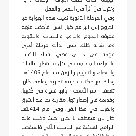
وتترك فيّ أثراً في النفس والعقل.‏
وفي المرحلة الثانوية نميت هذه الهواية عبر
الخروج إلى البر مع كبار السن، فأخذت منهم
معرفة النجوم والبروج ‏والحساب والتقويم
وما شابه ذلك، حتى بدأت مرحلة أخرى
مهمة في حياتي وهي اقتناء الكتاب
والقراءة المنظمة في ‏كل ما يتعلق بالفلك
والفضاء، والتقويم والزمن منذ عام 1406هـ،
وذلك عبر مكتبات عربية تجارية وعامة، كلها
‏تتصف - مع الأسف - بأنها فقيرة في كُتبها،
وقديمة في إصداراتها، مقارنة بما عند الشرق
والغرب في هذا الفن، ‏وفي عام 1414هـ
كان لي منعطف تاريخي، حيث دخلت عالم
البرامج الفلكية عبر الحاسب الآلي فاستفدت