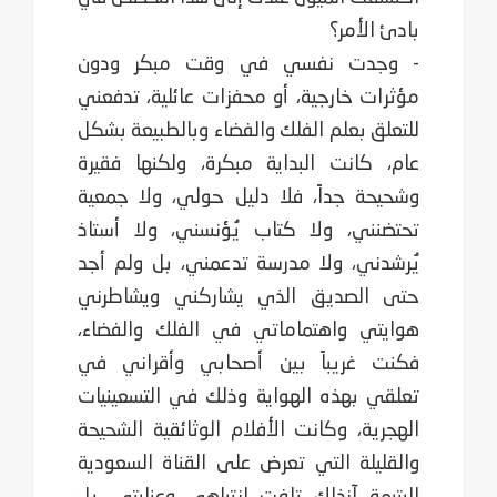
بادئ الأمر؟
- وجدت نفسي في وقت مبكر ودون
مؤثرات خارجية، أو محفزات عائلية، تدفعني
للتعلق بعلم الفلك والفضاء ‏وبالطبيعة بشكل
عام، كانت البداية مبكرة، ولكنها فقيرة
وشحيحة جداً، فلا دليل حولي، ولا جمعية
تحتضنني، ولا ‏كتاب يُؤنسني، ولا أستاذ
يُرشدني، ولا مدرسة تدعمني، بل ولم أجد
حتى الصديق الذي يشاركني ويشاطرني
‏هوايتي واهتماماتي في الفلك والفضاء،
فكنت غريباً بين أصحابي وأقراني في
تعلقي بهذه الهواية وذلك في ‏التسعينيات
الهجرية، وكانت الأفلام الوثائقية الشحيحة
والقليلة التي تعرض على القناة السعودية
اليتيمة آنذاك تلفت ‏انتباهي وعنايتي، بل