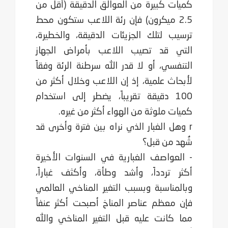
كميات كبيرة من العوالق الدقيقة (أقل من
2.5 ‏‏ميكرون) فإن رئة اللاعب ستكون محط
ترسيب لتلك الجزيئات الدقيقة، والخطيرة،
التي قد تصيب ‏‏اللاعب بأمراض الجهاز
التنفسي، أو لا قدر الله سرطنة الرئة وفقاً
لأبحاث علمية، إذ إن اللاعب وخلال ‏‏أكثر من
100 دقيقة تقريباً، يضطر إلى استخدام
كميات ملوثة من الهواء أكثر من غيره.‏
r وهل الغبار الذي نراه بين فترة وأخرى قد
شُهد من قبل؟‏
- العواصف الغبارية في السنوات الأخيرة
أكثر تردداً، وأشد وطأة، وأكثف غباراً،
وبالمناسبة وبسبب التغير ‏‏المناخي العالمي
فإن معظم عناصر المناخ أصبحت أكثر عنفاً
مما كانت عليه قبل التغير المناخي والله