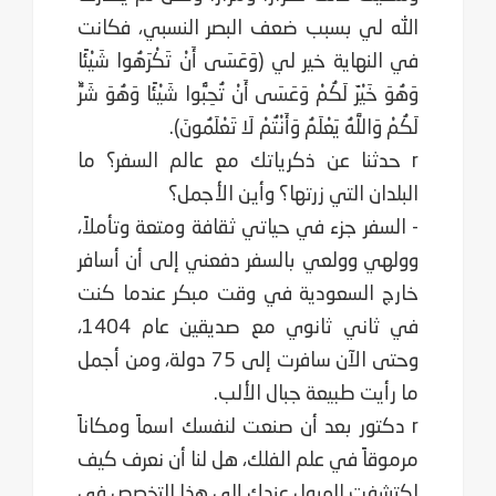
الله لي بسبب ضعف البصر النسبي، فكانت
في النهاية خير لي (وَعَسَى أَنْ تَكْرَهُوا شَيْئًا
وَهُوَ خَيْرٌ لَكُمْ وَعَسَى أَنْ تُحِبُّوا شَيْئًا وَهُوَ شَرٌّ
لَكُمْ وَاللَّهُ يَعْلَمُ وَأَنْتُمْ لَا تَعْلَمُونَ).
r حدثنا عن ذكرياتك مع عالم السفر؟ ما
البلدان التي زرتها؟ وأين الأجمل؟
- السفر جزء في حياتي ثقافة ومتعة وتأملاً،
وولهي وولعي بالسفر دفعني إلى أن أسافر
خارج السعودية في وقت مبكر عندما كنت
في ثاني ثانوي مع صديقين عام 1404،
وحتى الآن سافرت إلى 75 دولة، ومن أجمل
ما رأيت طبيعة جبال الألب.
r دكتور بعد أن صنعت لنفسك اسماً ومكاناً
مرموقاً في علم الفلك، هل لنا أن نعرف كيف
اكتشفت الميول عندك ‏إلى هذا التخصص في