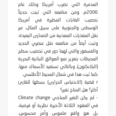
المدمرة التي تضرب أمريكا وذلك عام
2006م. ومن منافعه ‏التي ثبتت حديثاً
تخصيب الغابات المطيرة في أمريكا
الوسطى والجنوبية على سبيل المثال، عبر
نقل ‏المغذيات المعدنية من الصحارى البعيدة،
وثبت أيضاً من منافعه نقل عنصري الحديد
والفسفور والتي لهما ‏دور في تخصيب سطح
المحيطات بتعزيز نمو العوالق النباتية البحرية
(البلانكتون)، وبالتالي تستفيد ‏الأسماك منها،
كما ثبت هذا في شمال المحيط الأطلسي.‏
r قضية (الاحتباس الحراري) بسطها للقارئ
أكثر؟ هل المناخ تغير؟
- لم يكن التغير المناخي Climate change
في العقود الثلاثة الأخيرة نظرية أو فرضية،
بل هو واقع ملموس وأمر محسوس،