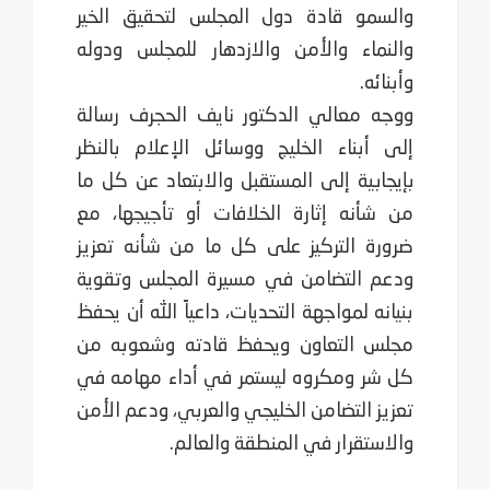
والسمو قادة دول المجلس لتحقيق الخير
والنماء والأمن والازدهار للمجلس ودوله
وأبنائه.
ووجه معالي الدكتور نايف الحجرف رسالة
إلى أبناء الخليج ووسائل الإعلام بالنظر
بإيجابية إلى المستقبل والابتعاد عن كل ما
من شأنه إثارة الخلافات أو تأجيجها، مع
ضرورة التركيز على كل ما من شأنه تعزيز
ودعم التضامن في مسيرة المجلس وتقوية
بنيانه لمواجهة التحديات، داعياً الله أن يحفظ
مجلس التعاون ويحفظ قادته وشعوبه من
كل شر ومكروه ليستمر في أداء مهامه في
تعزيز التضامن الخليجي والعربي، ودعم الأمن
والاستقرار في المنطقة والعالم.