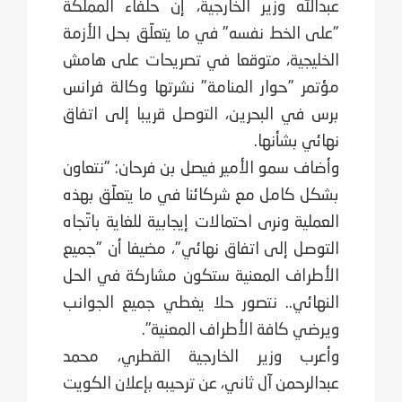
عبدالله وزير الخارجية، إن حلفاء المملكة
"على الخط نفسه" في ما يتعلّق بحل الأزمة
الخليجية، متوقعا في تصريحات على هامش
مؤتمر "حوار المنامة" نشرتها وكالة فرانس
برس في البحرين، التوصل قريبا إلى اتفاق
نهائي بشأنها.
وأضاف سمو الأمير فيصل بن فرحان: "نتعاون
بشكل كامل مع شركائنا في ما يتعلّق بهذه
العملية ونرى احتمالات إيجابية للغاية باتّجاه
التوصل إلى اتفاق نهائي"، مضيفا أن "جميع
الأطراف المعنية ستكون مشاركة في الحل
النهائي.. نتصور حلا يغطي جميع الجوانب
ويرضي كافة الأطراف المعنية".
وأعرب وزير الخارجية القطري، محمد
عبدالرحمن آل ثاني، عن ترحيبه بإعلان الكويت