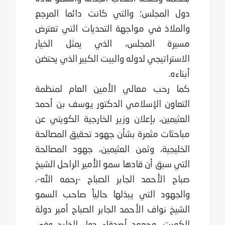
دول المجلس؛ والتي كانت دائما المرجع
والملاذ في مواجهة التحديات التي تعترض
مسيرة المجلس، الذي يمثل الخيار
الاستراتيجي لدوله والبيت الكبير الذي يحتضن
أبناءه.
كما رحب معالي الأمين العام لمنظمة
التعاون الإسلامي الدكتور يوسف بن أحمد
العثيمين، بإعلان وزير الخارجية الكويتي عن
مباحثات مثمرة بشأن جهود تحقيق المصالحة
الخليجية، وثمن العثيمين، جهود المصالحة
التي سبق أن قادها سمو الأمير الراحل الشيخ
صباح الأحمد الجابر الصباح -رحمه الله-،
والجهود التي يبذلها حالياً صاحب السمو
الشيخ نواف الأحمد الجابر الصباح أمير دولة
الكويت، وجهود أصدقاء دول الخليج وفي