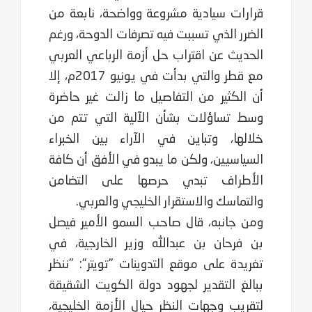
قرارات سيادية مشروعة وواضحة، نابعة من
الضرر الذي تسببت فيه تصرفات الدوحة، ورغم
الحديث عن اقتراب حل أزمة الرباعي العربي
مع قطر والتي بدأت في يونيو 2017م، إلا
أن الكثير من التفاصيل ما زالت غير حاضرة
وسط تساؤلات بشأن الآلية التي تتم من
خلالها، وتباين في الآراء بين الخبراء
السياسيين، ولكن ما يبدو في الأفق أن كافة
الأطراف تبدي حرصها على التضامن
والتماسك والاستقرار الخليجي والعربي.
ومن جانبه، قال صاحب السمو الأمير فيصل
بن فرحان بن عبدالله وزير الخارجية، في
تغريدة على موقع التدوينات "تويتر": "ننظر
ببالغ التقدير لجهود دولة الكويت الشقيقة
لتقريب وجهات النظر حيال الأزمة الخليجية،