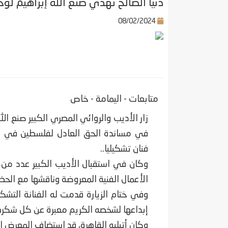
دنيا الصالح تهدي صنع الله إبراهيم لوح
08/02/2024
متابعات - اليمامة - خاص
زار الأديب والروائي المصري الكبير صنع الل
في مساندة الحق العادل لفلسطين في أرض
فنان تشكيليا..
وكان في استقبال الأديب الكبير عدد من ا
الأعمال الفنية المعروضة وناقشها مع الحضو
وفي ختام الزيارة قدمت له الفنانة التشكي
إبداعها لشخصه الكريم معبرة عن كل شكرها
وكان أتيليه القاهرة، قد استضاف المعرض الذي اخ