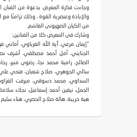
وجاءت فكرة المعرض بدعوة من الفنان ال
والإبادة وعنصرية القوة ، وذلك تزامنًا م
من الكيان الصهيونى الغاشم.
وشارك فى المعرض كلا من الفنانين:
"إيمان مرعي، آية الله الغرباوي، أماني ف
الجنايني، أمل أحمد مصطفي، أشرف نصيف،
الصالح، رامية محمد نجا، رضوى منير، 
سالي الجوهري، صلاح شعبان، فتحي علي،
السداوي، محمد دسوقي، ميرفت الغزاوي،
الجمل، نيفين أحمد إسماعيل، نجلاء سلامة،
هبة خريبة، هالة صلاح الحصري، هناء سليم ا