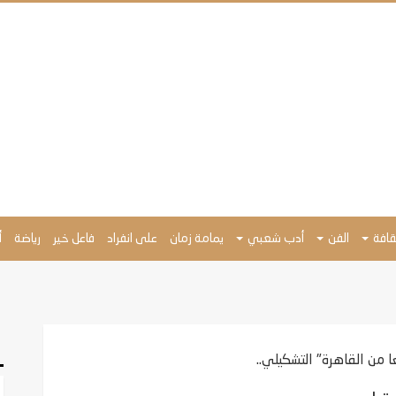
ثقافة
الفن
أدب شعبي
يمامة زمان
على انفراد
فاعل خير
رياضة
أ
من القاهرة" التشكيلي..