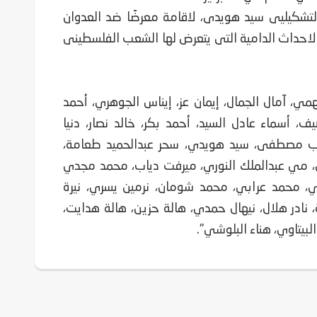
تشكيليى سيد هويدى، لاقامة معرضًا ضد العدوان
ع الاحداث الدامية التى يتعرض لها الشعب الفلسطينى
همي، آمال الجمال، إيمان عز، إيناس الجوهري، أحمد
 أسماء عادل السيد، أحمد بكر، خالد نصار، دنيا
رحاب مصطفى، سيد هويدي، سحر عبدالحميد طعامة،
 مي عبدالملك النوري، ميرفت دياب، محمد مجدي
 محمد عرابي، محمد شومان، نرمين يسري، نيرة
 نادر هلال، نيهال حمدي، هالة حزين، هالة هدايت،
لبيتاوي، هناء البلوشي".